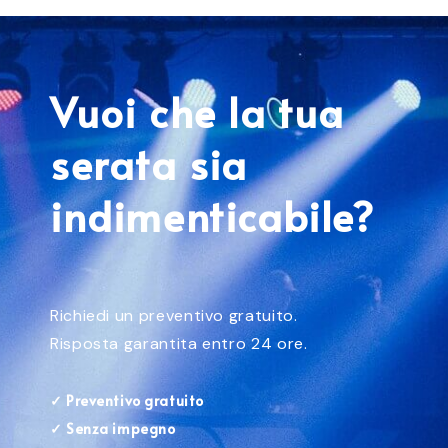
Vuoi che la tua
serata sia
indimenticabile?
Richiedi un preventivo gratuito.
Risposta garantita entro 24 ore.
✓ Preventivo gratuito
✓ Senza impegno