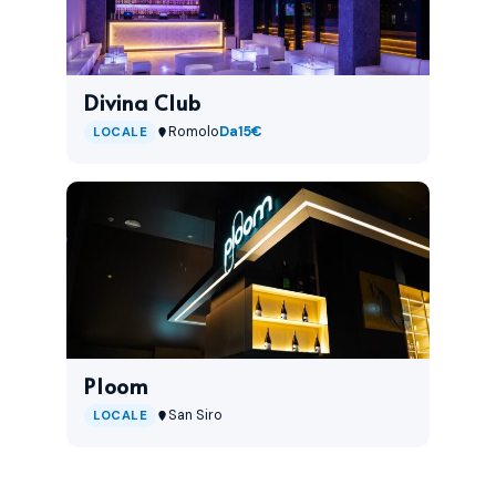
Divina Club
Romolo
Da
15€
LOCALE
Ploom
San Siro
LOCALE