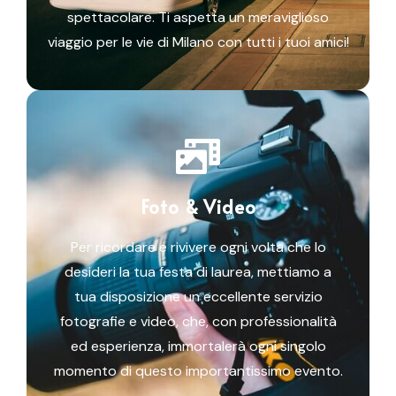
spettacolare. Ti aspetta un meraviglioso
viaggio per le vie di Milano con tutti i tuoi amici!
Foto & Video
Per ricordare e rivivere ogni volta che lo
desideri la tua festa di laurea, mettiamo a
tua disposizione un eccellente servizio
fotografie e video, che, con professionalità
ed esperienza, immortalerà ogni singolo
momento di questo importantissimo evento.