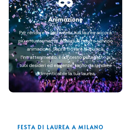
Animazione
Per rendere la festa della tua laurea ancora
più entusiasmante, affidati al nostro servizio
animazione. Saprà trovare la musica,
l’intrattenimento, il contesto più adatto ai
tuoi desideri ed esigenze, tanto da rendere
indimenticabile la tua laurea.
FESTA DI LAUREA A MILANO