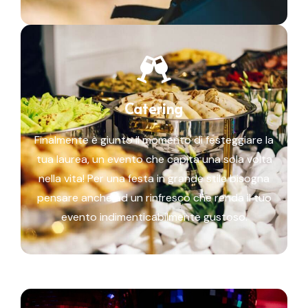
Catering
Finalmente è giunto il momento di festeggiare la
tua laurea, un evento che capita una sola volta
nella vita! Per una festa in grande stile bisogna
pensare anche ad un rinfresco che renda il tuo
evento indimenticabilmente gustoso.