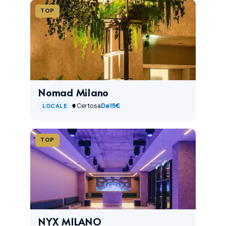
TOP
Nomad Milano
Certosa
Da
15€
LOCALE
TOP
NYX MILANO