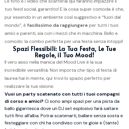
Le foto e i video che scatterai qui faranno impazzire il
tuo feed social, garantito! E la cosa super comoda è che,
pur essendo in un ambiente così suggestivo e “fuori dal
mondo”, è
facilissimo da raggiungere
per tutti i tuoi
amici e parenti, sia con i mezzi che in macchina. Bello e
comodo: la combo perfetta per una festa senza intoppi!
Spazi Flessibili: La Tua Festa, Le Tue
Regole, il Tuo Mood!
Il vero asso nella manica del Mood Live è la sua
incredibile versatilità. Non importa che tipo di festa di
laurea hai in mente, qui trovi lo spazio perfetto per
realizzare la tua visione.
Vuoi un party scatenato con tutti i tuoi compagni
di corso e amici?
Ci sono ampi spazi per una pista da
ballo gigantesca dove un DJ set esplosivo farà saltare
tutti fino all’alba. Potrai scatenarti, ballare senza sosta e
festeggiare con chi ha condiviso con te gioie e (tante)