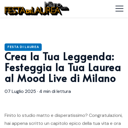
Home
›
Blog
›
Crea la Tua Leggenda: Festeggia la Tua Laurea al Mood Live di
Milano
FESTA DI LAUREA
Crea la Tua Leggenda:
Festeggia la Tua Laurea
al Mood Live di Milano
07 Luglio 2025
·
4 min di lettura
Finito lo studio matto e disperatissimo? Congratulazioni,
hai appena scritto un capitolo epico della tua vita e ora