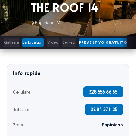
THE ROOF 14
Papiniano, MI
Galleria
La location
Video
Servizi
PREVENTIVO GRATUITO
Info rapide
328 556 66 65
Cellulare
02 84 57 11 25
Tel fisso
Zona
Papiniano