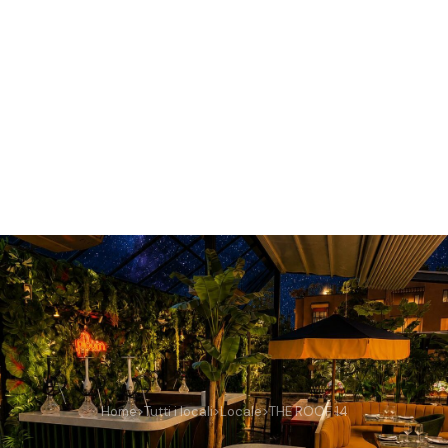
Home
>
Tutti i locali
>
Locale
>
THE ROOF 14