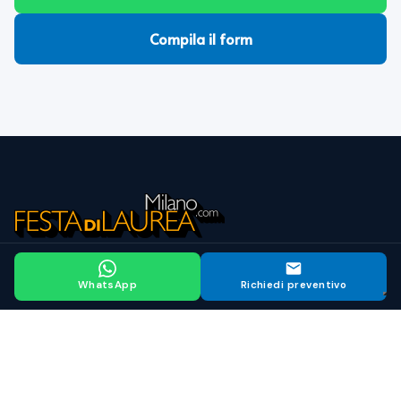
Compila il form
La tua festa di laurea da sogno
WhatsApp
Richiedi preventivo
LOCALI
Discoteche
Locali
Location