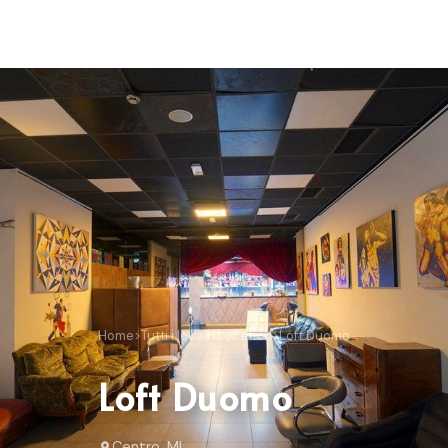
Home
>
Tutti i locali
>
Location
>
Loft Duomo
Loft Duomo
Centro, MI