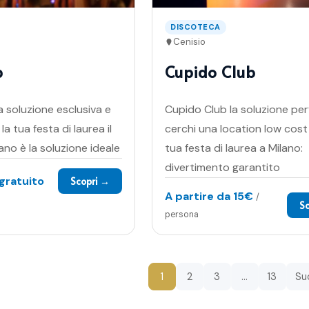
DISCOTECA
Cenisio
b
Cupido Club
a soluzione esclusiva e
Cupido Club la soluzione per
la tua festa di laurea il
cerchi una location low cost 
ano è la soluzione ideale
tua festa di laurea a Milano:
divertimento garantito
gratuito
Scopri →
A partire da
15€
/
S
persona
1
2
3
…
13
Su