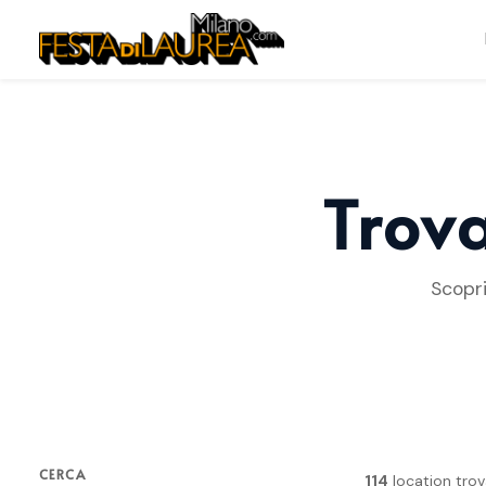
Trova
Scopri
CERCA
114
location tro