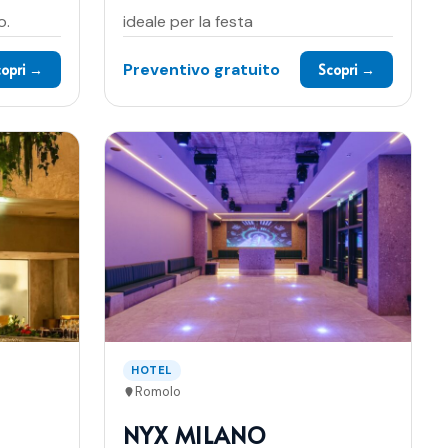
o.
ideale per la festa
Preventivo gratuito
copri →
Scopri →
HOTEL
Romolo
NYX MILANO