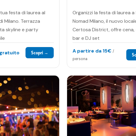
tua festa di laurea al
Organizzi la festa di laurea a
di Milano. Terrazza
Nomad Milano, il nuovo local
sta skyline e party
Certosa District, offre cena,
ile
bar e DJ set
A partire da
15€
/
gratuito
Scopri →
S
persona