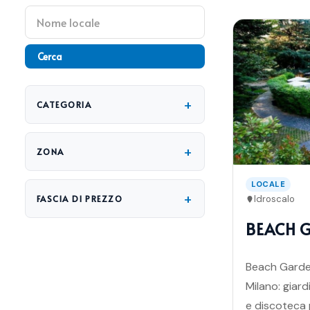
Cerca
+
CATEGORIA
+
ZONA
LOCALE
+
FASCIA DI PREZZO
Idroscalo
BEACH 
Beach Garden
Milano: giard
e discoteca p